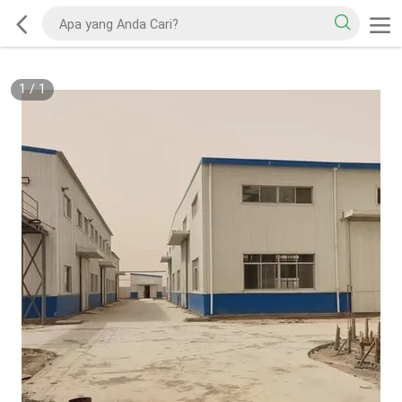
1
/
1