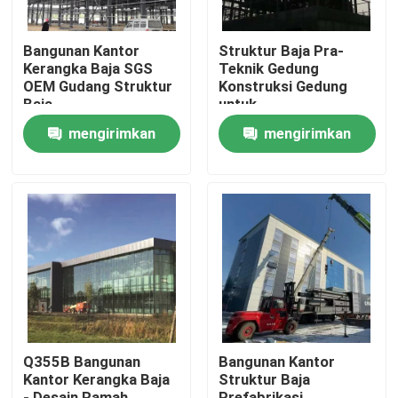
Bangunan Kantor
Struktur Baja Pra-
Kerangka Baja SGS
Teknik Gedung
OEM Gudang Struktur
Konstruksi Gedung
Baja
untuk
Gudang/Lokakarya
mengirimkan
mengirimkan
permintaan
permintaan
Rumah
Produk
Q355B Bangunan
Bangunan Kantor
Kantor Kerangka Baja
Struktur Baja
Tentang Kami
- Desain Ramah
Prefabrikasi