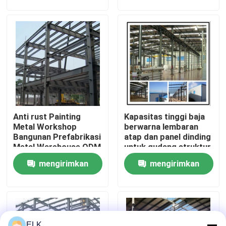
permintaan
permintaan
Tur Pabrik
Kontrol Kualitas
Hubungi Kami
Anti rust Painting
Kapasitas tinggi baja
Berita
Metal Workshop
berwarna lembaran
Bangunan Prefabrikasi
atap dan panel dinding
Metal Warehouse ODM
untuk gudang struktur
Kasus-kasus
baja
mengirimkan
mengirimkan
permintaan
permintaan
Minta Kutipan
Gudang Struktur Baja
ELK