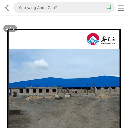
2
/
3