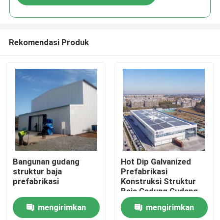
Rekomendasi Produk
Rumah
Bangunan gudang
Hot Dip Galvanized
struktur baja
Prefabrikasi
prefabrikasi
Konstruksi Struktur
Produk
Baja Gedung Gudang
mengirimkan
mengirimkan
Tentang Kami