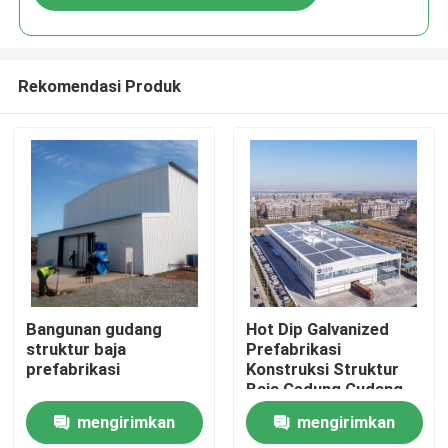
Rekomendasi Produk
Rumah
Bangunan gudang
Hot Dip Galvanized
struktur baja
Prefabrikasi
prefabrikasi
Konstruksi Struktur
Produk
Baja Gedung Gudang
mengirimkan
mengirimkan
Tentang Kami