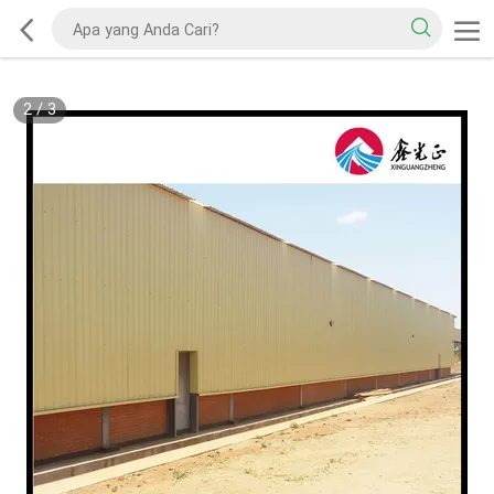
2
/
3