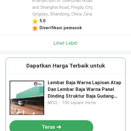
intersection of Shenzhen Road
and Shanghai Road, Pingdu City,
Qingdao, Shandong, China ,Cina
5.0
Diverifikasi pemasok
Lihat Lebih
Dapatkan Harga Terbaik untuk
Lembar Baja Warna Lapisan Atap
Dan Lembar Baja Warna Panel
Dinding Struktur Baja Gudang
Buktinya Gempa Kelas 7-9
MOQ： 100 square meter
Terus