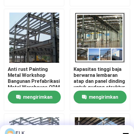
permintaan
permintaan
Tur Pabrik
Kontrol Kualitas
Hubungi Kami
Anti rust Painting
Kapasitas tinggi baja
Berita
Metal Workshop
berwarna lembaran
Bangunan Prefabrikasi
atap dan panel dinding
Metal Warehouse ODM
untuk gudang struktur
Kasus-kasus
baja
mengirimkan
mengirimkan
permintaan
permintaan
Minta Kutipan
Gudang Struktur Baja
ELK