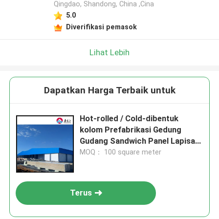
Qingdao, Shandong, China ,Cina
5.0
Diverifikasi pemasok
Lihat Lebih
Dapatkan Harga Terbaik untuk
Hot-rolled / Cold-dibentuk
kolom Prefabrikasi Gedung
Gudang Sandwich Panel Lapisan
baja Lapisan untuk konstruksi
MOQ： 100 square meter
yang tahan lama
Terus