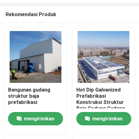
Rekomendasi Produk
Bangunan gudang
Hot Dip Galvanized
struktur baja
Prefabrikasi
Rumah
prefabrikasi
Konstruksi Struktur
Baja Gedung Gudang
Produk
mengirimkan
mengirimkan
permintaan
permintaan
Tentang Kami