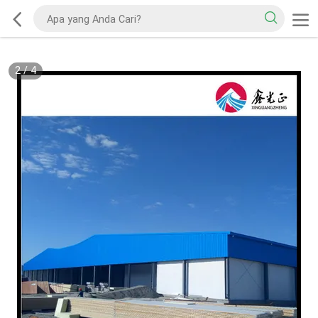
2
/
4