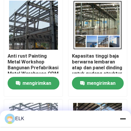
Tur Pabrik
Kontrol Kualitas
Hubungi Kami
Anti rust Painting
Kapasitas tinggi baja
Metal Workshop
berwarna lembaran
Bangunan Prefabrikasi
atap dan panel dinding
Berita
Metal Warehouse ODM
untuk gudang struktur
baja
mengirimkan
mengirimkan
Kasus-kasus
permintaan
permintaan
Minta Kutipan
ELK
Gudang Struktur Baja