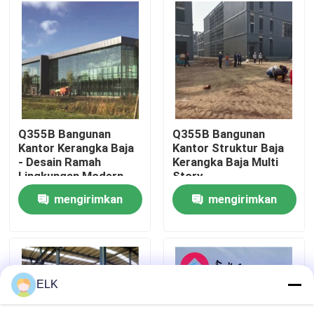
Tur Pabrik
Kontrol Kualitas
Hubungi Kami
Q355B Bangunan
Q355B Bangunan
Kantor Kerangka Baja
Kantor Struktur Baja
- Desain Ramah
Kerangka Baja Multi
Berita
Lingkungan Modern
Story
mengirimkan
mengirimkan
Kasus-kasus
permintaan
permintaan
Minta Kutipan
ELK
Gudang Struktur Baja