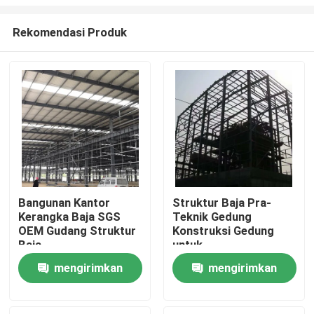
Rekomendasi Produk
Bangunan Kantor
Struktur Baja Pra-
Kerangka Baja SGS
Teknik Gedung
Rumah
OEM Gudang Struktur
Konstruksi Gedung
Baja
untuk
Gudang/Lokakarya
Produk
mengirimkan
mengirimkan
permintaan
permintaan
Tentang Kami