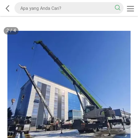
2
/
4