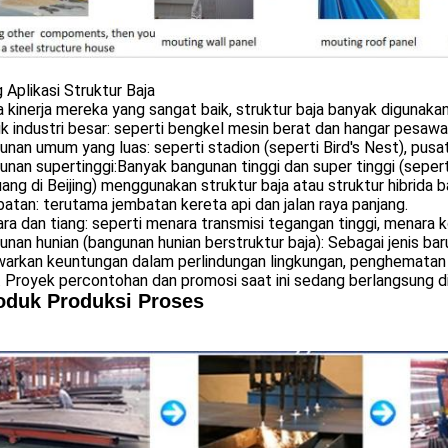
 Aplikasi Struktur Baja
 kinerja mereka yang sangat baik, struktur baja banyak digunakan 
ik industri besar: seperti bengkel mesin berat dan hangar pesawa
unan umum yang luas: seperti stadion (seperti Bird's Nest), pus
unan supertinggi:Banyak bangunan tinggi dan super tinggi (sepe
ang di Beijing) menggunakan struktur baja atau struktur hibrida b
atan: terutama jembatan kereta api dan jalan raya panjang.
ra dan tiang: seperti menara transmisi tegangan tinggi, menara
unan hunian (bangunan hunian berstruktur baja): Sebagai jenis bar
rkan keuntungan dalam perlindungan lingkungan, penghematan ene
. Proyek percontohan dan promosi saat ini sedang berlangsung d
oduk Produksi Proses