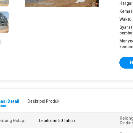
Harga:
Kemasa
Waktu 
Syarat
pemba
Menye
kemam
H
asi Detail
Deskripsi Produk
Kelon
ntang Hidup:
Lebih dari 50 tahun
Dindin