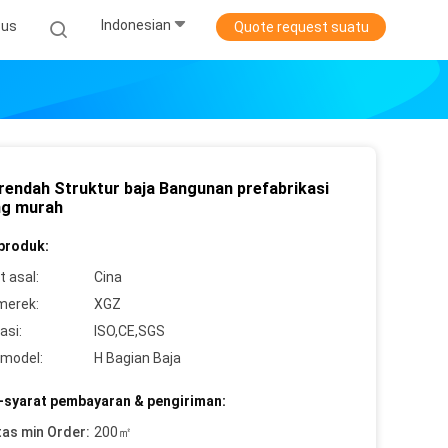
Indonesian
sus
Quote request suatu
 rendah Struktur baja Bangunan prefabrikasi
g murah
 produk:
 asal:
Cina
merek:
XGZ
asi:
ISO,CE,SGS
model:
H Bagian Baja
-syarat pembayaran & pengiriman:
tas min Order:
200㎡