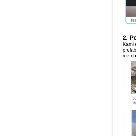
2. P
Kami 
prefa
memba