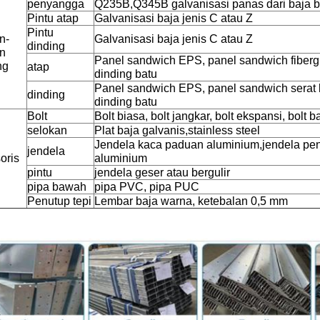
penyangga
Q235B,Q345B galvanisasi panas dari baja b
Pintu atap
Galvanisasi baja jenis C atau Z
Pintu
n-
Galvanisasi baja jenis C atau Z
dinding
n
Panel sandwich EPS, panel sandwich fiberg
ng
atap
dinding batu
Panel sandwich EPS, panel sandwich serat 
dinding
dinding batu
Bolt
Bolt biasa, bolt jangkar, bolt ekspansi, bolt b
selokan
Plat baja galvanis,stainless steel
Jendela kaca paduan aluminium,jendela pe
jendela
oris
aluminium
pintu
jendela geser atau bergulir
pipa bawah
pipa PVC, pipa PUC
Penutup tepi
Lembar baja warna, ketebalan 0,5 mm