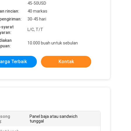
45-50USD
n rincian:
40 markas
pengiriman:
30-45 hari
-syarat
L/C, T/T
yaran:
diakan
10.000 buah untuk sebulan
puan:
arga Terbaik
Kontak
gsong
Panel baja atau sandwich
g:
tunggal