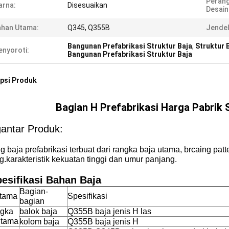
Perang
arna:
Disesuaikan
Desain
ahan Utama:
Q345, Q355B
Jendel
Bangunan Prefabrikasi Struktur Baja
,
Struktur 
nyoroti:
Bangunan Prefabrikasi Struktur Baja
psi Produk
Bagian H Prefabrikasi Harga Pabrik 
antar Produk:
 baja prefabrikasi terbuat dari rangka baja utama, brcaing patte
g.karakteristik kekuatan tinggi dan umur panjang.
pesifikasi Bahan Baja
Bagian-
utama
Spesifikasi
bagian
ngka
balok baja
Q355B baja jenis H las
utama
kolom baja
Q355B baja jenis H