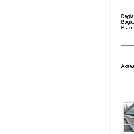
Bagia
Bagia
Braci
Akses