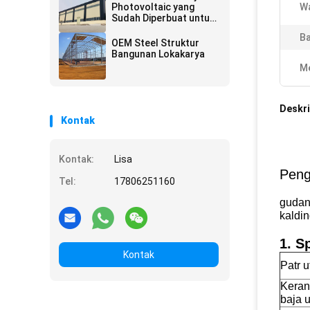
Photovoltaic yang
W
Sudah Diperbuat untuk
Penggunaan Jangka
B
Panjang
OEM Steel Struktur
Bangunan Lokakarya
Me
Deskri
Kontak
Kontak:
Lisa
Peng
Tel:
17806251160
gudang
kaldin
1. S
Kontak
Patr 
Kera
baja 