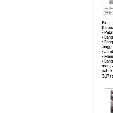
Bidang
Karena
• Pabr
• Bang
• Bang
Jinggu
• Jemb
• Mena
• Bang
menawa
pabrik
3.Pr