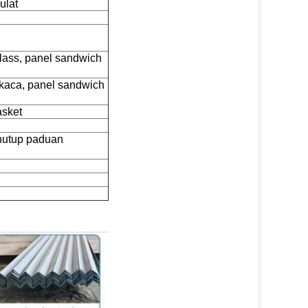
ulat
lass, panel sandwich
kaca, panel sandwich
asket
nutup paduan