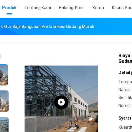
Produk
Tentang Kami
Hubungi Kami
Berita
Kasus-Ka
ruktur Baja Bangunan Prefabrikasi Gudang Murah
Biaya
Gudan
Detail
Tempat
Nama 
Sertifik
Nomor 
Syarat
Kuanti