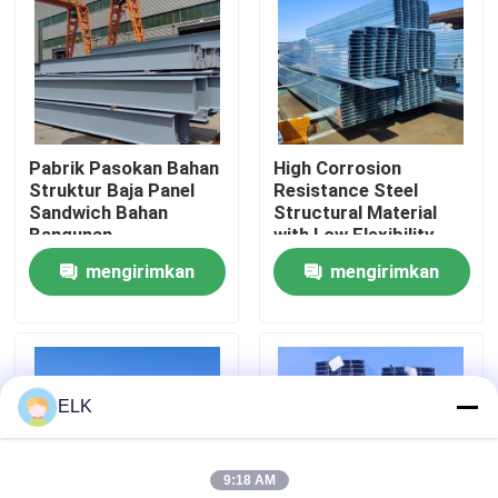
Tur Pabrik
Kontrol Kualitas
Pabrik Pasokan Bahan
High Corrosion
Struktur Baja Panel
Resistance Steel
Hubungi Kami
Sandwich Bahan
Structural Material
Bangunan
with Low Flexibility
and High Fire
mengirimkan
mengirimkan
Berita
Resistance
permintaan
permintaan
Kasus-kasus
ELK
Minta Kutipan
9:18 AM
Gudang Struktur Baja