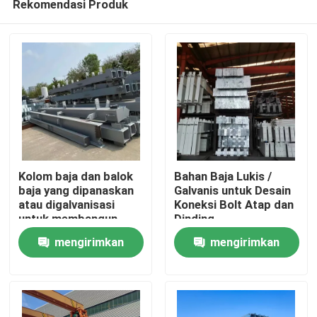
Rekomendasi Produk
Kolom baja dan balok
Bahan Baja Lukis /
baja yang dipanaskan
Galvanis untuk Desain
atau digalvanisasi
Koneksi Bolt Atap dan
untuk membangun
Dinding
Rumah
bengkel gudang baja
mengirimkan
mengirimkan
Produk
permintaan
permintaan
Tentang Kami