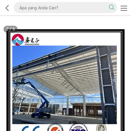
2
/
6