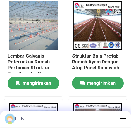
Tur Pabrik
Kontrol Kualitas
Hubungi Kami
Lembar Galvanis
Struktur Baja Prefab
Peternakan Rumah
Rumah Ayam Dengan
Pertanian Struktur
Atap Panel Sandwich
Berita
Baja Breeder Rumah
Ayam
mengirimkan
mengirimkan
Kasus-kasus
permintaan
permintaan
Minta Kutipan
ELK
Gudang Struktur Baja