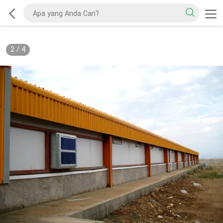
2
/
4