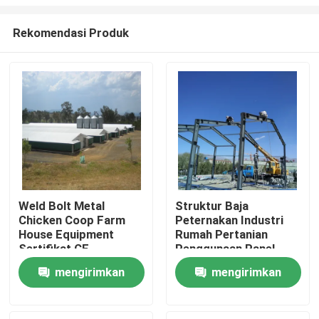
Rekomendasi Produk
Weld Bolt Metal
Struktur Baja
Chicken Coop Farm
Peternakan Industri
Rumah
House Equipment
Rumah Pertanian
Sertifikat CE
Penggunaan Panel
Berwarna
Produk
mengirimkan
mengirimkan
permintaan
permintaan
Tentang Kami