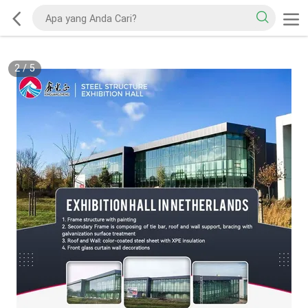
2
/
5