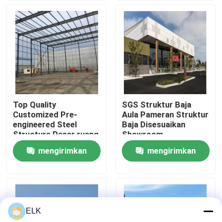
Tur Pabrik
Kontrol Kualitas
Hubungi Kami
Top Quality
SGS Struktur Baja
Customized Pre-
Aula Pameran Struktur
Berita
engineered Steel
Baja Disesuaikan
Structure Pasar ruang
Showroom
pameran
mengirimkan
mengirimkan
Kasus-kasus
permintaan
permintaan
Minta Kutipan
ELK
Gudang Struktur Baja