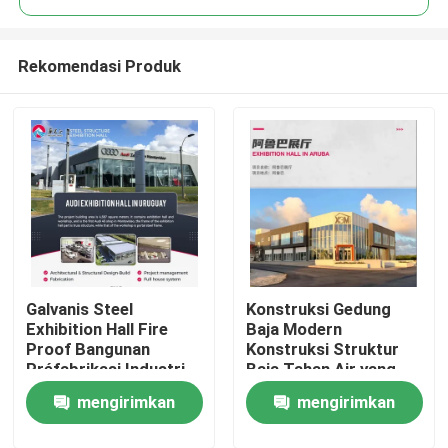
Rekomendasi Produk
Galvanis Steel
Konstruksi Gedung
Rumah
Exhibition Hall Fire
Baja Modern
Proof Bangunan
Konstruksi Struktur
Préfabrikasi Industri
Baja Tahan Air yang
Produk
Disesuaikan
mengirimkan
mengirimkan
Tentang Kami
permintaan
permintaan