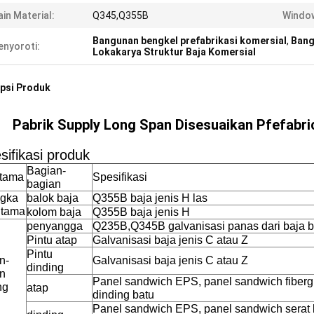
in Material:
Q345,Q355B
Windo
Bangunan bengkel prefabrikasi komersial
,
Bang
nyoroti:
Lokakarya Struktur Baja Komersial
psi Produk
Pabrik Supply Long Span Disesuaikan Pfefabri
sifikasi produk
Bagian-
utama
Spesifikasi
bagian
ngka
balok baja
Q355B baja jenis H las
utama
kolom baja
Q355B baja jenis H
penyangga
Q235B,Q345B galvanisasi panas dari baja b
Pintu atap
Galvanisasi baja jenis C atau Z
Pintu
n-
Galvanisasi baja jenis C atau Z
dinding
n
Panel sandwich EPS, panel sandwich fiberg
ng
atap
dinding batu
Panel sandwich EPS, panel sandwich serat 