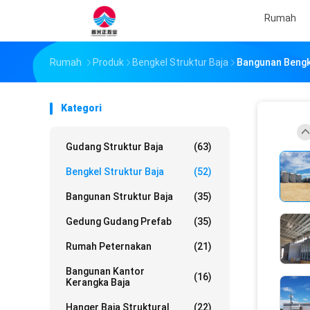
Rumah
Rumah
Produk
Bengkel Struktur Baja
Bangunan Bengke
Kategori
Gudang Struktur Baja
(63)
Bengkel Struktur Baja
(52)
Bangunan Struktur Baja
(35)
Gedung Gudang Prefab
(35)
Rumah Peternakan
(21)
Bangunan Kantor
(16)
Kerangka Baja
Hanger Baja Struktural
(22)