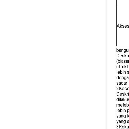
Akses
bangun
Deskri
(biasa
strukt
lebih 
denga
sadar 
2Kecep
Deskri
dilaku
melebi
lebih 
yang l
yang 
3Kekua