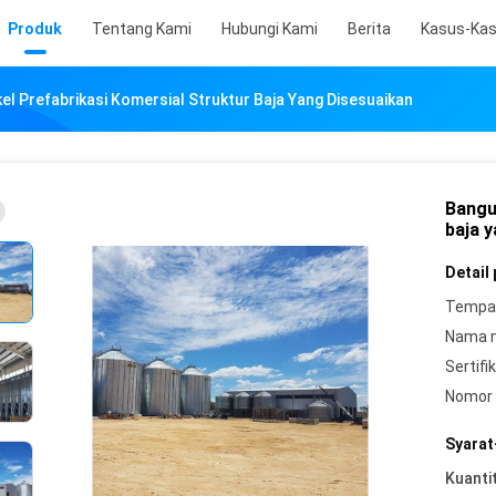
Produk
Tentang Kami
Hubungi Kami
Berita
Kasus-Ka
l Prefabrikasi Komersial Struktur Baja Yang Disesuaikan
Bangu
baja 
Detail
Tempat
Nama 
Sertifik
Nomor 
Syarat
Kuanti