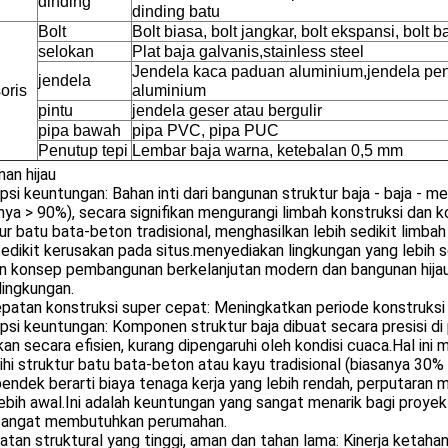
dinding
dinding batu
Bolt
Bolt biasa, bolt jangkar, bolt ekspansi, bolt b
selokan
Plat baja galvanis,stainless steel
Jendela kaca paduan aluminium,jendela pe
jendela
oris
aluminium
pintu
jendela geser atau bergulir
pipa bawah
pipa PVC, pipa PUC
Penutup tepi
Lembar baja warna, ketebalan 0,5 mm
an hijau
psi keuntungan: Bahan inti dari bangunan struktur baja - baja - me
nya > 90%), secara signifikan mengurangi limbah konstruksi dan
ur batu bata-beton tradisional, menghasilkan lebih sedikit lim
sedikit kerusakan pada situs.menyediakan lingkungan yang lebih 
n konsep pembangunan berkelanjutan modern dan bangunan hijau,
lingkungan.
atan konstruksi super cepat: Meningkatkan periode konstruksi 
psi keuntungan: Komponen struktur baja dibuat secara presisi di
kan secara efisien, kurang dipengaruhi oleh kondisi cuaca.Hal 
hi struktur batu bata-beton atau kayu tradisional (biasanya 30%
pendek berarti biaya tenaga kerja yang lebih rendah, perputaran 
ebih awal.Ini adalah keuntungan yang sangat menarik bagi proye
sangat membutuhkan perumahan.
tan struktural yang tinggi, aman dan tahan lama: Kinerja ketah