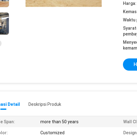
Harga:
Kemasa
Waktu 
Syarat
pemba
Menye
kemam
H
asi Detail
Deskripsi Produk
fe Span:
more than 50 years
Wall C
lor:
Customized
Design