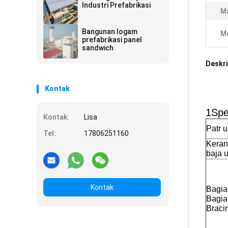
Industri Prefabrikasi
Ma
Bangunan logam
Me
prefabrikasi panel
sandwich
Deskri
Kontak
1Spe
Kontak:
Lisa
Patr 
Tel:
17806251160
Kera
baja 
Kontak
Bagia
Bagia
Braci