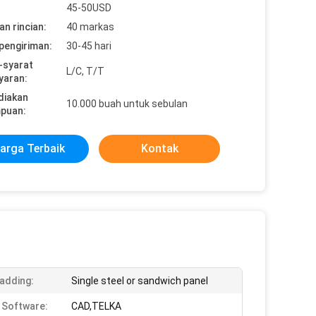
45-50USD
n rincian:
40 markas
pengiriman:
30-45 hari
-syarat
L/C, T/T
yaran:
diakan
10.000 buah untuk sebulan
puan:
arga Terbaik
Kontak
ladding:
Single steel or sandwich panel
 Software:
CAD,TELKA