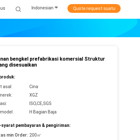
Indonesian
sus
Quote request suatu
nan bengkel prefabrikasi komersial Struktur
yang disesuaikan
 produk:
 asal:
Cina
merek:
XGZ
asi:
ISO,CE,SGS
model:
H Bagian Baja
-syarat pembayaran & pengiriman:
tas min Order:
200㎡