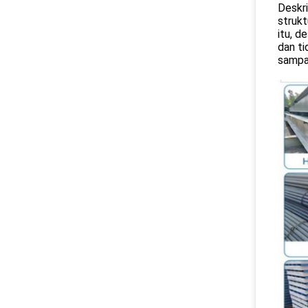
Deskri
struk
itu, d
dan ti
sampai