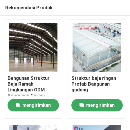
Rekomendasi Produk
Bangunan Struktur
Struktur baja ringan
Baja Ramah
Prefab Bangunan
Lingkungan ODM
gudang
Rumah
Bangunan Garasi
Logam Galvanis
mengirimkan
mengirimkan
Produk
permintaan
permintaan
Tentang Kami