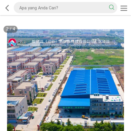
2
/
4