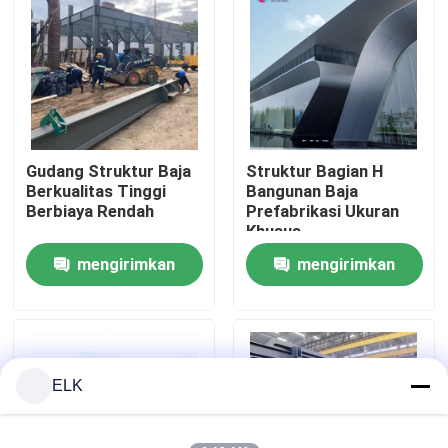
Tur Pabrik
Kontrol Kualitas
Gudang Struktur Baja
Struktur Bagian H
Hubungi Kami
Berkualitas Tinggi
Bangunan Baja
Berbiaya Rendah
Prefabrikasi Ukuran
Khusus
Berita
mengirimkan
mengirimkan
permintaan
permintaan
Kasus-kasus
Minta Kutipan
ELK
Gudang Struktur Baja