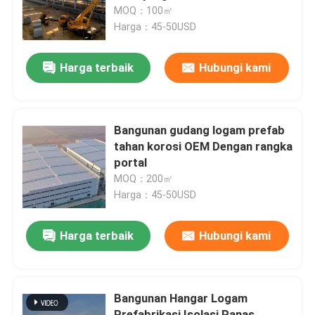
MOQ：100㎡
Harga：45-50USD
Tur Pabrik
Harga terbaik
Hubungi kami
Kontrol Kualitas
Hubungi Kami
Bangunan gudang logam prefab
tahan korosi OEM Dengan rangka
portal
Berita
MOQ：200㎡
Harga：45-50USD
Kasus-kasus
Harga terbaik
Hubungi kami
Minta Kutipan
Bangunan Hangar Logam
Gudang Struktur Baja
Prefabrikasi Isolasi Panas