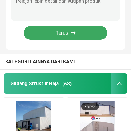
Rumah Prefabrikasi Baja
Bahan Struktural Baja
kandang ayam petelur
KATEGORI LAINNYA DARI KAMI
Sistem sangkar ayam broiler
Gudang Struktur Baja
(68)
Sistem Lantai Broiler