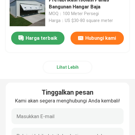
Bangunan Hangar Baja
MOQ：100 Meter Persegi
Bengkel Struktur Baja
Harga：US $30-80 square meter
Bangunan Struktur Baja
Harga terbaik
Hubungi kami
Gedung Gudang Prefab
Lihat Lebih
Rumah Peternakan
Tinggalkan pesan
Bangunan Kantor Kerangka Baja
Kami akan segera menghubungi Anda kembali!
Hanger Baja Struktural
Ruang Pameran Struktur Baja