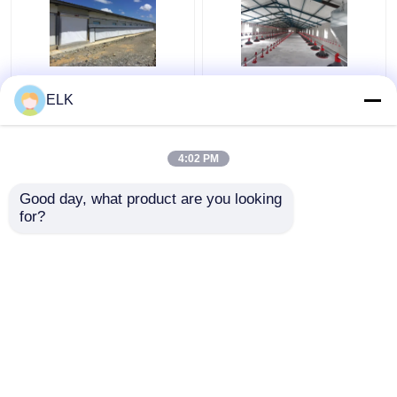
ISO Peternakan Rumah
H Bagian Baja Rumah
ELK
Struktur baja
Ayam Komersial
Prefabrikasi Rumah
Struktur Baja
peternakan unggas
Prefabrikasi
4:02 PM
Harga terbaik
Harga terbaik
Good day, what product are you looking 
for?
Hubungi kami
Hubungi kami
Lihat Lebih
Rumah
Tentang kita
Hubungi kami
Desktop Site
Sitemap
Kebijakan Privasi