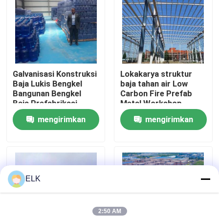
Tur Pabrik
Kontrol Kualitas
Galvanisasi Konstruksi
Lokakarya struktur
Baja Lukis Bengkel
baja tahan air Low
Hubungi Kami
Bangunan Bengkel
Carbon Fire Prefab
Baja Prefabrikasi
Metal Workshop
mengirimkan
mengirimkan
Berita
permintaan
permintaan
Kasus-kasus
ELK
Minta Kutipan
2:50 AM
Gudang Struktur Baja