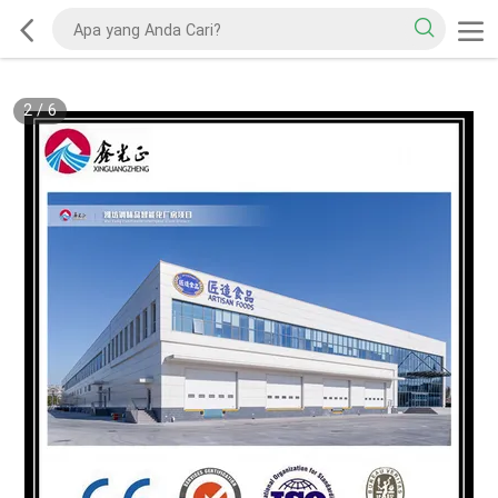
2
/
6