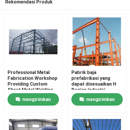
Rekomendasi Produk
Professional Metal
Pabrik baja
Fabrication Workshop
prefabrikasi yang
Providing Custom
dapat disesuaikan H
Sheet Metal Welding
Bagian Industri
Rumah
Cutting and Assembly
mengirimkan
mengirimkan
Solutions for
Industrial
Produk
permintaan
permintaan
Tentang Kami