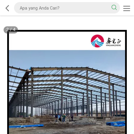
2
/
4