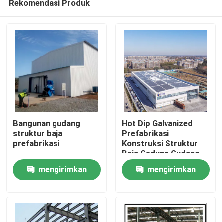
Rekomendasi Produk
Bangunan gudang
Hot Dip Galvanized
struktur baja
Prefabrikasi
prefabrikasi
Konstruksi Struktur
Baja Gedung Gudang
Rumah
mengirimkan
mengirimkan
Produk
permintaan
permintaan
Tentang Kami