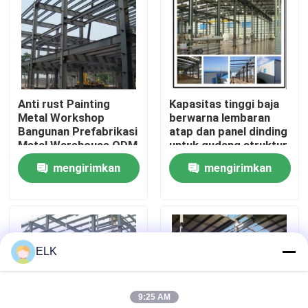
Tur Pabrik
Kontrol Kualitas
Anti rust Painting
Kapasitas tinggi baja
Metal Workshop
berwarna lembaran
Hubungi Kami
Bangunan Prefabrikasi
atap dan panel dinding
Metal Warehouse ODM
untuk gudang struktur
baja
mengirimkan
mengirimkan
Berita
permintaan
permintaan
Kasus-kasus
ELK
Minta Kutipan
9:25 AM
Gudang Struktur Baja