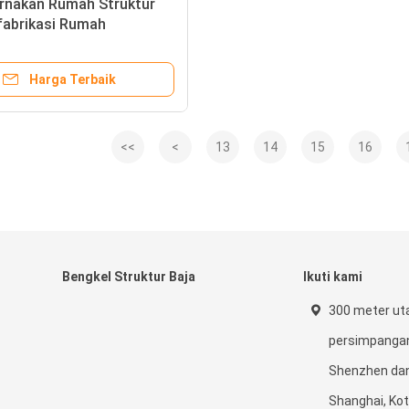
ernakan Rumah Struktur
fabrikasi Rumah
kan unggas
Harga Terbaik
<<
<
13
14
15
16
Bengkel Struktur Baja
Ikuti kami
300 meter ut
persimpangan
Shenzhen dan
Shanghai, Kot