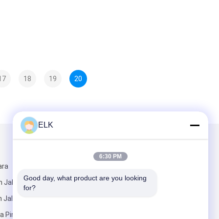
17
18
19
20
ELK
Kirimkan Kami
6:30 PM
ara
Good day, what product are you looking 
 Jalan
for?
 Jalan
a Pingdu,