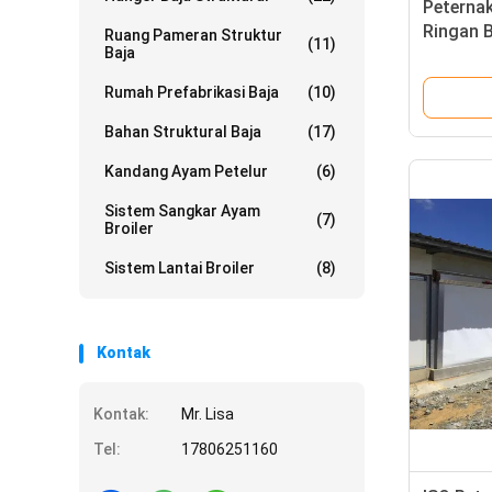
Peterna
Ringan 
Ruang Pameran Struktur
(11)
Baja
Prefabri
Rumah Prefabrikasi Baja
(10)
Bahan Struktural Baja
(17)
Kandang Ayam Petelur
(6)
Sistem Sangkar Ayam
(7)
Broiler
Sistem Lantai Broiler
(8)
Kontak
Kontak:
Mr. Lisa
Tel:
17806251160