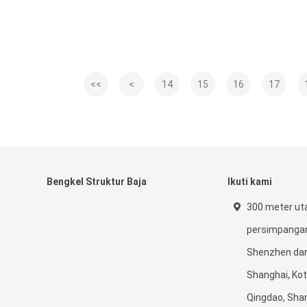
<<
<
14
15
16
17
Bengkel Struktur Baja
Ikuti kami
300 meter ut
persimpangan
Shenzhen dan
Shanghai, Kot
Qingdao, Sha