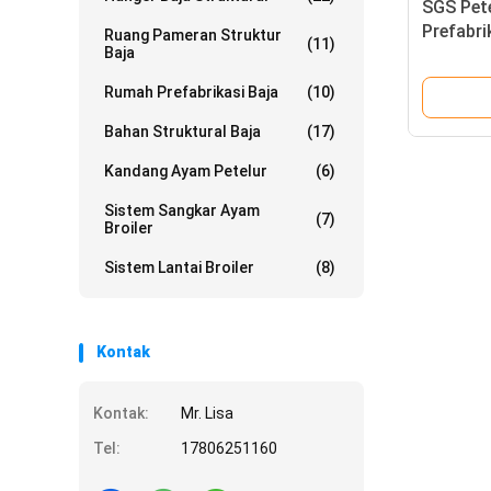
SGS Pet
Prefabri
Ruang Pameran Struktur
(11)
Baja
Otomati
Rumah Prefabrikasi Baja
(10)
Bahan Struktural Baja
(17)
Kandang Ayam Petelur
(6)
Sistem Sangkar Ayam
(7)
Broiler
Sistem Lantai Broiler
(8)
Kontak
Kontak:
Mr. Lisa
Tel:
17806251160