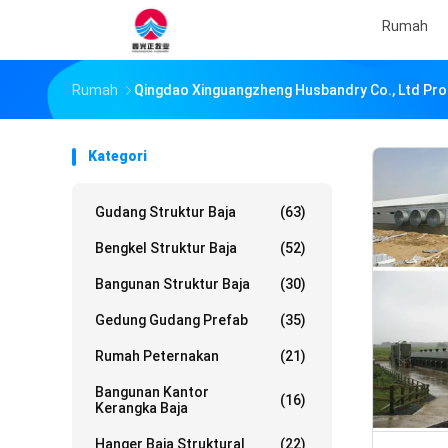
Rumah
Rumah
Qingdao Xinguangzheng Husbandry Co., Ltd Pro
Kategori
Gudang Struktur Baja
(63)
Bengkel Struktur Baja
(52)
Bangunan Struktur Baja
(30)
Gedung Gudang Prefab
(35)
Rumah Peternakan
(21)
Bangunan Kantor
(16)
Kerangka Baja
Hanger Baja Struktural
(22)