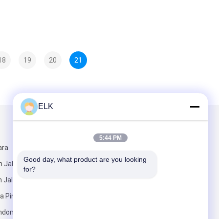
18
19
20
21
ELK
Kirimkan Kami
5:44 PM
ara
Good day, what product are you looking 
 Jalan
for?
 Jalan
a Pingdu,
ndong, Cina
Kirim