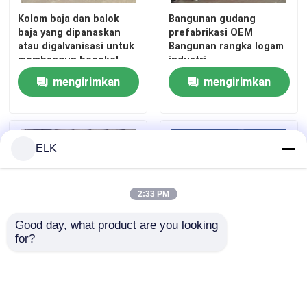
Kolom baja dan balok
Bangunan gudang
baja yang dipanaskan
prefabrikasi OEM
Bengkel Struktur Baja
atau digalvanisasi untuk
Bangunan rangka logam
membangun bengkel
industri
gudang baja
Bangunan Struktur Baja
mengirimkan
mengirimkan
permintaan
permintaan
Gedung Gudang Prefab
ELK
Rumah Peternakan
2:33 PM
Bangunan Kantor Kerangka Baja
Good day, what product are you looking 
for?
Hanger Baja Struktural
Bangunan Kantor
Gedung Gudang Baja
Kerangka Baja SGS OEM
Prefabrikasi yang
Gudang Struktur Baja
Disesuaikan dengan
Ruang Pameran Struktur Baja
Panel Sandwich