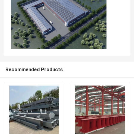
Tur Pabrik
Kontrol Kualitas
Hubungi Kami
Recommended Products
Berita
Kasus-kasus
Minta Kutipan
Gudang Struktur Baja