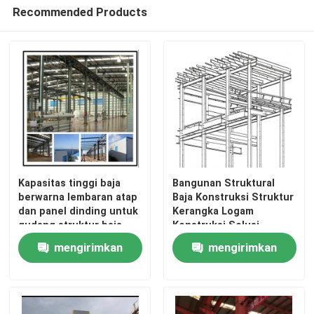
Recommended Products
Kapasitas tinggi baja
Bangunan Struktural
berwarna lembaran atap
Baja Konstruksi Struktur
dan panel dinding untuk
Kerangka Logam
Rumah
gudang struktur baja
Konstruksi Solusi
Gambar BIM untuk
mengirimkan
mengirimkan
Proyek
Produk
permintaan
permintaan
Tentang Kami