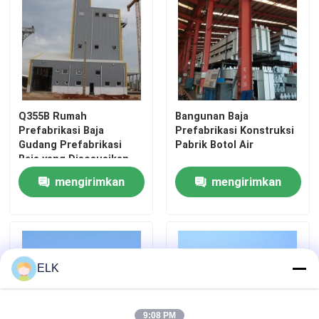
Tur Pabrik
Kontrol Kualitas
Q355B Rumah
Bangunan Baja
Hubungi Kami
Prefabrikasi Baja
Prefabrikasi Konstruksi
Gudang Prefabrikasi
Pabrik Botol Air
Baja yang Disesuaikan
Berita
mengirimkan
mengirimkan
permintaan
permintaan
Kasus-kasus
Minta Kutipan
ELK
Gudang Struktur Baja
9:08 PM