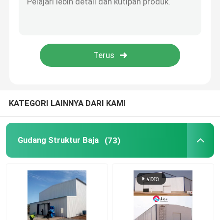
Rumah Prefabrikasi Baja
Bahan Struktural Baja
kandang ayam petelur
KATEGORI LAINNYA DARI KAMI
Sistem sangkar ayam broiler
Gudang Struktur Baja
(73)
Sistem Lantai Broiler