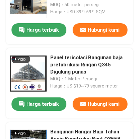
MOQ：50 meter persegi
Harga：USD 39.9-69.9 SQM
Tur Pabrik
Harga terbaik
Hubungi kami
Kontrol Kualitas
Hubungi Kami
Panel terisolasi Bangunan baja
prefabrikasi Ringan Q345
Digulung panas
Berita
MOQ：1 Meter Persegi
Harga：US $19~79 square meter
Kasus-kasus
Harga terbaik
Hubungi kami
Minta Kutipan
Bangunan Hangar Baja Tahan
Gudang Struktur Baja
Angin Konstruksi Baut Q355B