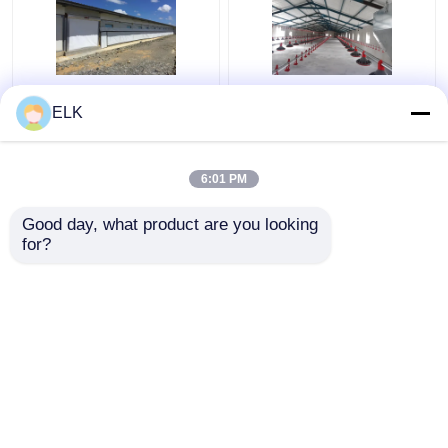
ISO Peternakan Rumah
H Bagian Baja Rumah
ELK
Struktur baja
Ayam Komersial
Prefabrikasi Rumah
Struktur Baja
peternakan unggas
Prefabrikasi
6:01 PM
Harga terbaik
Harga terbaik
Good day, what product are you looking 
for?
Hubungi kami
Hubungi kami
Lihat Lebih
Rumah
Tentang kita
Hubungi kami
Desktop Site
Sitemap
Kebijakan Privasi