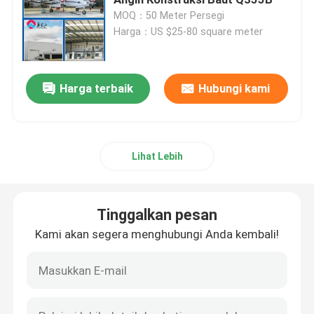
MOQ：50 Meter Persegi
Harga：US $25-80 square meter
Bengkel Struktur Baja
Bangunan Struktur Baja
Harga terbaik
Hubungi kami
Gedung Gudang Prefab
Lihat Lebih
Rumah Peternakan
Tinggalkan pesan
Bangunan Kantor Kerangka Baja
Kami akan segera menghubungi Anda kembali!
Hanger Baja Struktural
Ruang Pameran Struktur Baja