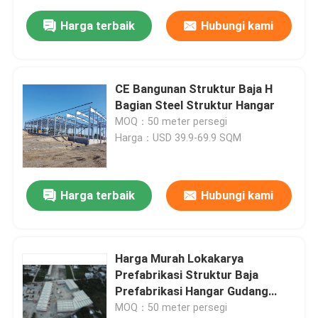
Harga terbaik
Hubungi kami
CE Bangunan Struktur Baja H
Bagian Steel Struktur Hangar
MOQ：50 meter persegi
Harga：USD 39.9-69.9 SQM
Harga terbaik
Hubungi kami
Harga Murah Lokakarya
Prefabrikasi Struktur Baja
Prefabrikasi Hangar Gudang
Gedung Logam
MOQ：50 meter persegi