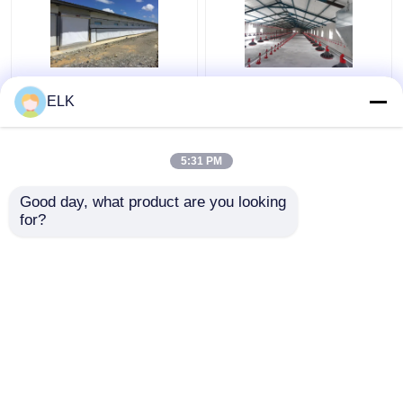
ISO Peternakan Rumah
H Bagian Baja Rumah
ELK
Struktur baja
Ayam Komersial
Prefabrikasi Rumah
Struktur Baja
peternakan unggas
Prefabrikasi
5:31 PM
Harga terbaik
Harga terbaik
Good day, what product are you looking 
for?
Hubungi kami
Hubungi kami
Lihat Lebih
Rumah
Tentang kita
Hubungi kami
Desktop Site
Sitemap
Kebijakan Privasi