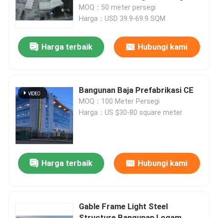
Gedung Logam
MOQ：50 meter persegi
Harga：USD 39.9-69.9 SQM
Tur Pabrik
Harga terbaik
Hubungi kami
Kontrol Kualitas
Hubungi Kami
Bangunan Baja Prefabrikasi CE
MOQ：100 Meter Persegi
Harga：US $30-80 square meter
Berita
Kasus-kasus
Harga terbaik
Hubungi kami
Minta Kutipan
Gable Frame Light Steel
Gudang Struktur Baja
Structure Bangunan Logam