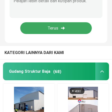
Rumah Prefabrikasi Baja
Bahan Struktural Baja
kandang ayam petelur
KATEGORI LAINNYA DARI KAMI
Sistem sangkar ayam broiler
Gudang Struktur Baja
(68)
Sistem Lantai Broiler