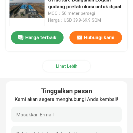
gudang prefabrikasi untuk dijual
MOQ：50 meter persegi
Bengkel Struktur Baja
Harga：USD 39.9-69.9 SQM
Bangunan Struktur Baja
Harga terbaik
Hubungi kami
Gedung Gudang Prefab
Lihat Lebih
Rumah Peternakan
Tinggalkan pesan
Bangunan Kantor Kerangka Baja
Kami akan segera menghubungi Anda kembali!
Hanger Baja Struktural
Ruang Pameran Struktur Baja