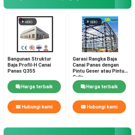
Bengkel Struktur Baja
Bangunan Struktur Baja
Gedung Gudang Prefab
Bangunan Struktur
Garasi Rangka Baja
Baja Profil-H Canai
Canai Panas dengan
Panas Q355
Pintu Geser atau Pintu
Rumah Peternakan
Gulir
Harga terbaik
Harga terbaik
Bangunan Kantor Kerangka Baja
Hubungi kami
Hubungi kami
Hanger Baja Struktural
Ruang Pameran Struktur Baja