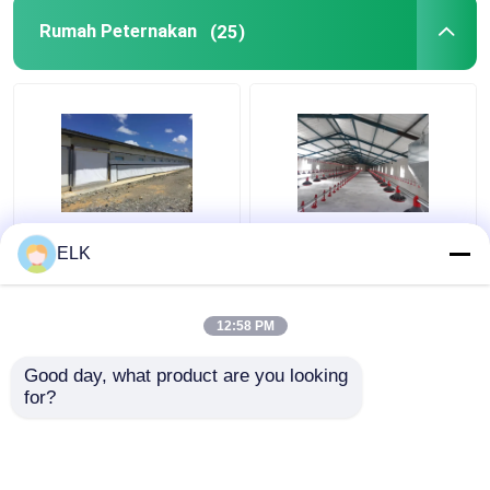
Rumah Peternakan
(25)
ISO Peternakan Rumah
H Bagian Baja Rumah
ELK
Struktur baja
Ayam Komersial
Prefabrikasi Rumah
Struktur Baja
peternakan unggas
Prefabrikasi
12:58 PM
Harga terbaik
Harga terbaik
Good day, what product are you looking 
for?
Hubungi kami
Hubungi kami