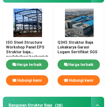
Tur Pabrik
Kontrol Kualitas
ISO Steel Structure
Q345 Struktur Baja
Hubungi Kami
Workshop Panel EPS
Lokakarya Garasi
Struktur baja
Logam Sertifikat SGS
prefabrikasi berbentuk
Berita
H
Harga terbaik
Harga terbaik
Kasus-kasus
Hubungi kami
Hubungi kami
Minta Kutipan
Gudang Struktur Baja
Bangunan Struktur Baja
(38)