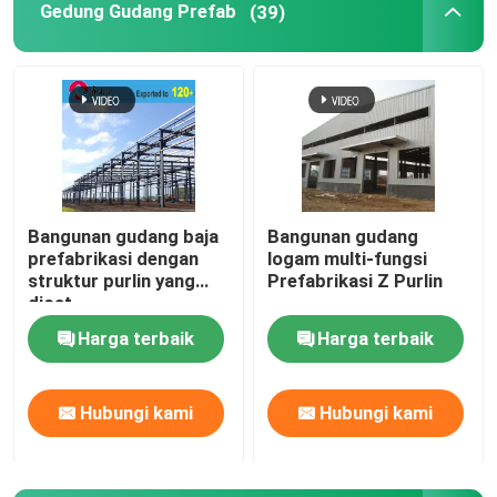
Gedung Gudang Prefab
(39)
Rumah Prefabrikasi Baja
Bahan Struktural Baja
kandang ayam petelur
Bangunan gudang baja
Bangunan gudang
prefabrikasi dengan
logam multi-fungsi
Sistem sangkar ayam broiler
struktur purlin yang
Prefabrikasi Z Purlin
dicat
Sistem Lantai Broiler
Harga terbaik
Harga terbaik
Hubungi kami
Hubungi kami