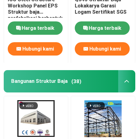
Workshop Panel EPS
Lokakarya Garasi
Struktur baja
Logam Sertifikat SGS
Rumah Prefabrikasi Baja
prefabrikasi berbentuk
H
Harga terbaik
Harga terbaik
Bahan Struktural Baja
Hubungi kami
Hubungi kami
kandang ayam petelur
Sistem sangkar ayam broiler
Bangunan Struktur Baja
(38)
Sistem Lantai Broiler