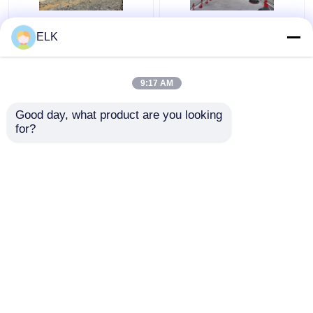
ISO Peternakan Rumah
H Bagian Baja Rumah
ELK
Struktur baja
Ayam Komersial
Prefabrikasi Rumah
Struktur Baja
peternakan unggas
Prefabrikasi
9:17 AM
Harga terbaik
Harga terbaik
Good day, what product are you looking 
for?
Hubungi kami
Hubungi kami
Lihat Lebih
Rumah
Tentang kita
Hubungi kami
Desktop Site
Sitemap
Kebijakan Privasi