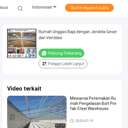
Indonesian
asus
Quote request suatu
Rumah Unggas Baja dengan Jendela Geser
dan Ventilasi
Hubungi Sekarang
Pelajari Lebih Lanjut
Video terkait
Mewarnai Peternakan Ru
mah Pengelasan Bolt Pre
fab Steel Warehouse
Rumah Peternakan
2025-07-19
00:09