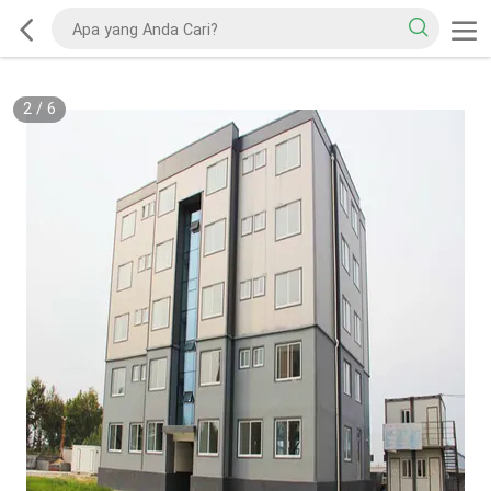
2
/
6