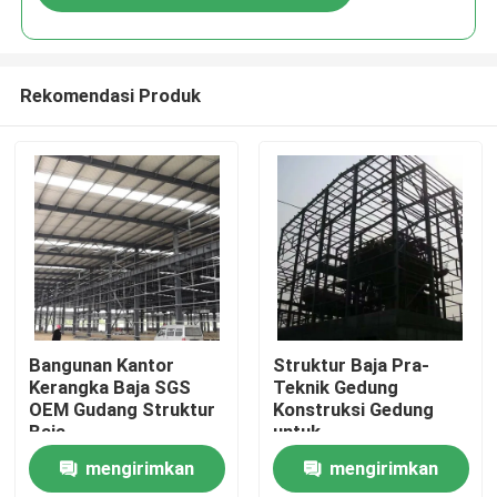
Rekomendasi Produk
Rumah
Bangunan Kantor
Struktur Baja Pra-
Kerangka Baja SGS
Teknik Gedung
OEM Gudang Struktur
Konstruksi Gedung
Produk
Baja
untuk
Gudang/Lokakarya
mengirimkan
mengirimkan
Tentang Kami