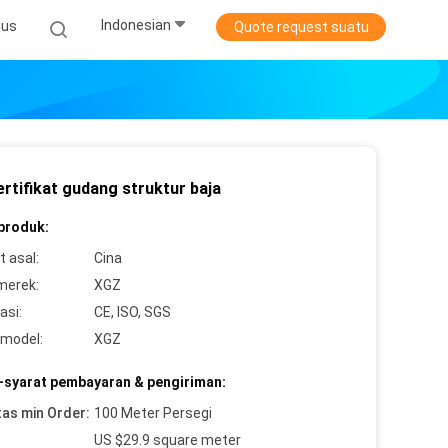
Indonesian
sus
Quote request suatu
rtifikat gudang struktur baja
 produk:
 asal:
Cina
merek:
XGZ
asi:
CE, ISO, SGS
model:
XGZ
-syarat pembayaran & pengiriman:
tas min Order:
100 Meter Persegi
US $29.9 square meter