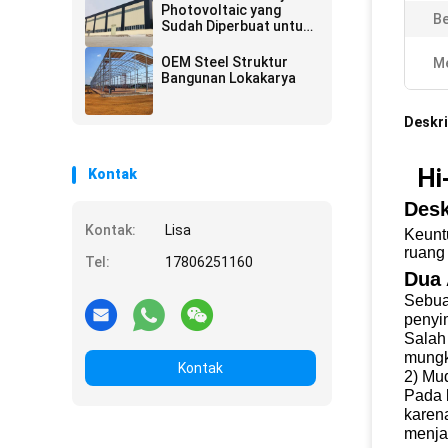
Photovoltaic yang
B
Sudah Diperbuat untuk
Penggunaan Jangka
Panjang
OEM Steel Struktur
Me
Bangunan Lokakarya
Deskri
Hi
Kontak
Desk
Kontak:
Lisa
Keunt
ruang 
Tel:
17806251160
Dua 
Sebuah
penyi
Salah
mungk
Kontak
2) Mu
Pada 
karen
menja