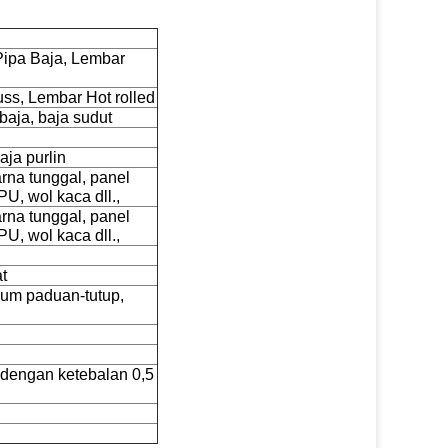
Pipa Baja, Lembar
ss, Lembar Hot rolled
aja, baja sudut
ja purlin
na tunggal, panel
U, wol kaca dll.,
na tunggal, panel
U, wol kaca dll.,
at
um paduan-tutup,
 dengan ketebalan 0,5