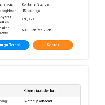
n rincian:
Kontainer Standar
pengiriman:
45 hari kerja
-syarat
L/C, T/T
yaran:
diakan
5000 Ton Per Bulan
puan:
arga Terbaik
Kontak
Kolom atau balok baja
cang:
Sketchup.Autocad