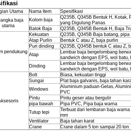
ifikasi
gian Utama
Nama Item
Spesifikasi
Q235B, Q345B Bentuk H, Kotak, 
Kolom baja
angka baja
yang Digulung Panas
utama
Balok Baja
Q235B, Q345B Bentuk H, Baja Tru
Kekuatan
Q235B, Q345B Baja batang, pipa b
Atap Purlin
Bentuk C atau Z, baja purlin
Puri dinding
Q235B, Q345B bentuk C atau Z, ba
em pendukung
Lembar baja bergelombang berwar
Atap
sandwich dengan EPS, wol batu, P
Lembar baja bergelombang berwar
Dinding
sandwich dengan EPS, wol batu, P
Bolt
Biasa, kekuatan tinggi
Sungai
Plat baja galvanis, baja tahan kar
Aluminium paduan-Gelas, Alumini
Windows
PVC
Pintu
Pintu geser atau bergulir
Aksesoris
pipa bawah
Pipa PVC, Pipa baja warna
Terbuat dari lembaran baja warna
Tutup tepi
mm
Ventilator
Baja tahan karat
Crane
Crane dalam 5 ton sampai 20 ton