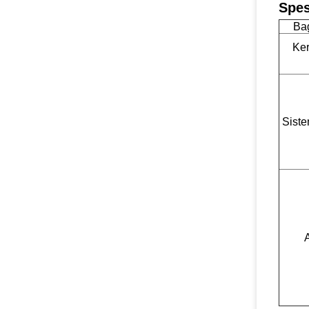
Spes
Ba
Ker
Sist