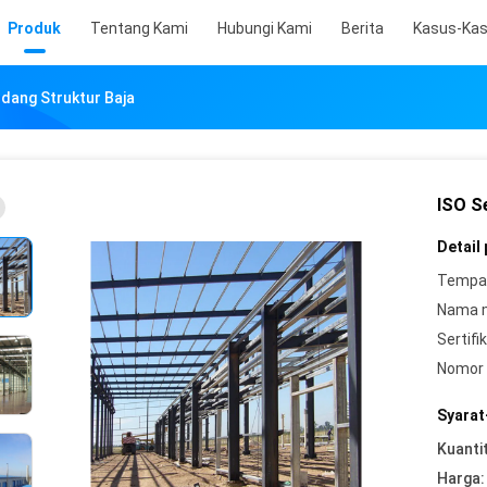
Produk
Tentang Kami
Hubungi Kami
Berita
Kasus-Ka
udang Struktur Baja
ISO Se
Detail
Tempat
Nama 
Sertifik
Nomor 
Syarat
Kuanti
Harga: