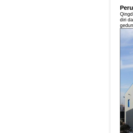
Per
Qingd
diri d
gedun