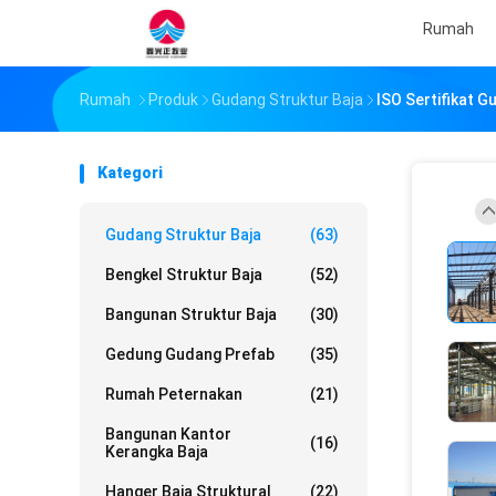
Rumah
Rumah
Produk
Gudang Struktur Baja
ISO Sertifikat G
Kategori
Gudang Struktur Baja
(63)
Bengkel Struktur Baja
(52)
Bangunan Struktur Baja
(30)
Gedung Gudang Prefab
(35)
Rumah Peternakan
(21)
Bangunan Kantor
(16)
Kerangka Baja
Hanger Baja Struktural
(22)