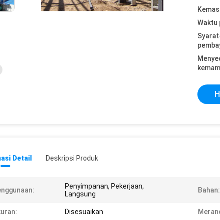
Kemasa
Waktu 
Syarat
pemba
Menye
kemam
H
asi Detail
Deskripsi Produk
Penyimpanan, Pekerjaan,
enggunaan:
Bahan:
Langsung
uran:
Disesuaikan
Meran